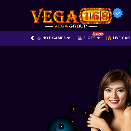
HOT GAMES
SLOTS
LIVE CAS