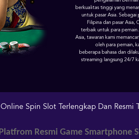
pengalaman bermain 
berkualitas tinggi yang mena
untuk pasar Asia. Sebagai
Filipina dan pasar Asia
terbaik untuk para pemain.
Asia, tawaran kami memancar
oleh para pemain, k
beberapa bahasa dan dilakuk
streaming langsung 24/7 
 Online Spin Slot Terlengkap Dan Resmi 
 Platfrom Resmi Game Smartphone St