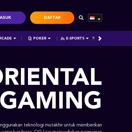
ASUK
DAFTAR
RCADE
POKER
E-SPORTS
SABUNG AYAM
RIENTAL
GAMING
nggunakan teknologi mutakhir untuk memberikan