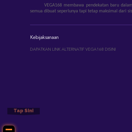
VEGA168 membawa pendekatan baru dalam d
semua dibuat seperlunya tapi tetap maksimal dari sis
Kebijaksanaan
DAPATKAN LINK ALTERNATIF VEGA168 DISINI
Tap Sini