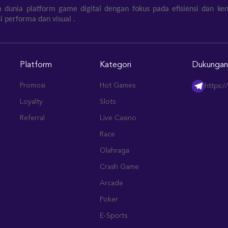
unia platform game digital dengan fokus pada efisiensi dan k
i performa dan visual .
Platform
Kategori
Dukungan
Promosi
Hot Games
https:
Loyalty
Slots
Referral
Live Casino
Race
Olahraga
Crash Game
Arcade
Poker
E-Sports