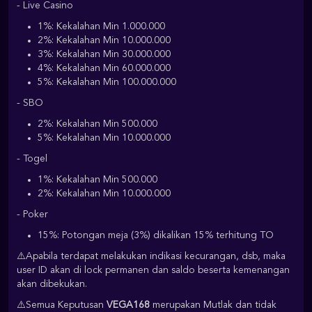
- Live Casino
1%: Kekalahan Min 1.000.000
2%: Kekalahan Min 10.000.000
3%: Kekalahan Min 30.000.000
4%: Kekalahan Min 60.000.000
5%: Kekalahan Min 100.000.000
- SBO
2%: Kekalahan Min 500.000
5%: Kekalahan Min 10.000.000
- Togel
1%: Kekalahan Min 500.000
2%: Kekalahan Min 10.000.000
- Poker
15%: Potongan meja (3%) dikalikan 15% terhitung TO
⚠️Apabila terdapat melakukan indikasi kecurangan, dsb, maka
user ID akan di lock permanen dan saldo beserta kemenangan
akan dibekukan.
⚠️Semua Keputusan
VEGA168
merupakan Mutlak dan tidak