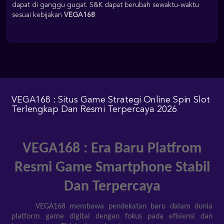
dapat di ganggu gugat. S&K dapat berubah sewaktu-waktu
sesuai kebijakan
VEGA168
VEGA168 : Situs Game Strategi Online Spin Slot
Terlengkap Dan Resmi Terpercaya 2026
VEGA168 : Era Baru Platfrom
Resmi Game Smartphone Stabil
Dan Terpercaya
VEGA168 membawa pendekatan baru dalam dunia
platform game digital dengan fokus pada efisiensi dan