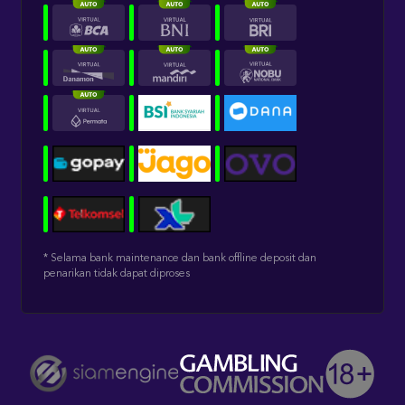
* Selama bank maintenance dan bank offline deposit dan
penarikan tidak dapat diproses