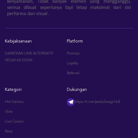
kenyamanan, Tidak banyak elemen yang mengganggu,
semua dibuat seperlunya tapi tetap maksimal dari sisi
performa dan visual .
Kebijaksanaan
Platform
DAPATKAN LINK ALTERNATIF
Promosi
VEGA168 DISINI
Loyalty
Referral
Kategori
Dukungan
Hot Games
https://t.me/pedulivega168
Slots
Live Casino
Race