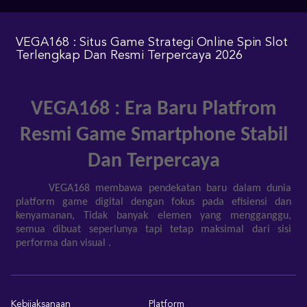
VEGA168 : Situs Game Strategi Online Spin Slot
Terlengkap Dan Resmi Terpercaya 2026
VEGA168 : Era Baru Platfrom
Resmi Game Smartphone Stabil
Dan Terpercaya
VEGA168 membawa pendekatan baru dalam dunia
platform game digital dengan fokus pada efisiensi dan
kenyamanan, Tidak banyak elemen yang mengganggu,
semua dibuat seperlunya tapi tetap maksimal dari sisi
performa dan visual .
Kebijaksanaan
Platform