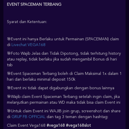
EVENT SPACEMAN TERBANG
Syarat dan Ketentuan:
🎯Event ini hanya Berlaku untuk Permainan (SPACEMAN) claim
di
Livechat VEGA168
🎯Foto Wajib Jelas dan Tidak Dipotong, tidak terhitung history
atau replay, tidak berlaku jika sudah mengambil Bonus di hari
tsb
🎯Event Spaceman Terbang boleh di Claim Maksimal 1x dalam 1
hari dan berlaku minimal deposit 150k
🎯Event ini tidak dapat digabungkan dengan bonus lainnya
🎯Wajib claim Event Spaceman Terbang setelah ingin claim, jika
melanjutkan permainan atau WD maka tidak bisa claim Event ini
🎯Untuk claim Event ini WAJIB join grup, screenshot dan share
di
GRUP FB OFFICIAL
dan tag 3 teman dengan hashtag:
Claim Event Vega168
#vega168 #vega168slot