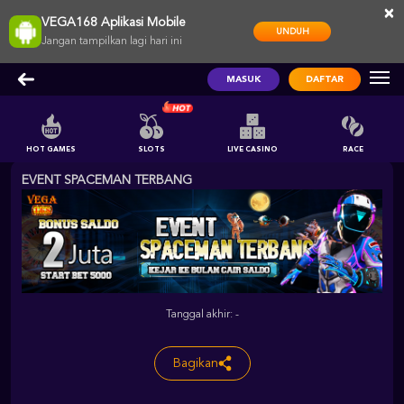
×
VEGA168 Aplikasi Mobile
UNDUH
Jangan tampilkan lagi hari ini
MASUK
DAFTAR
HOT GAMES
SLOTS
LIVE CASINO
RACE
EVENT SPACEMAN TERBANG
Tanggal akhir: -
Bagikan