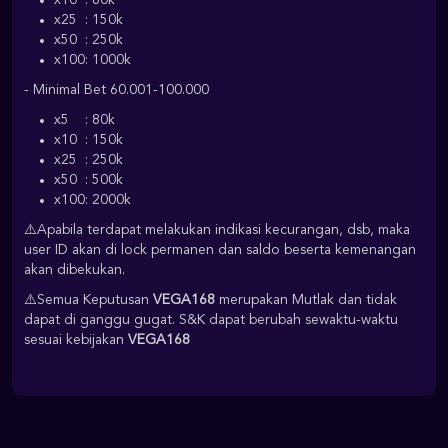
x25 : 150k
x50 : 250k
x100: 1000k
- Minimal Bet 60.001-100.000
x5 : 80k
x10 : 150k
x25 : 250k
x50 : 500k
x100: 2000k
⚠️Apabila terdapat melakukan indikasi kecurangan, dsb, maka
user ID akan di lock permanen dan saldo beserta kemenangan
akan dibekukan.
⚠️Semua Keputusan
VEGA168
merupakan Mutlak dan tidak
dapat di ganggu gugat. S&K dapat berubah sewaktu-waktu
sesuai kebijakan
VEGA168