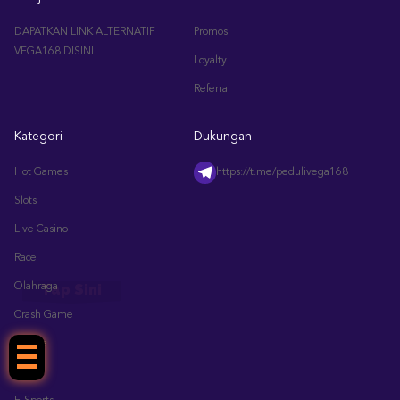
DAPATKAN LINK ALTERNATIF
Promosi
VEGA168 DISINI
Loyalty
Referral
Kategori
Dukungan
Hot Games
https://t.me/pedulivega168
Slots
Live Casino
Race
Tap Sini
Olahraga
Crash Game
Arcade
Poker