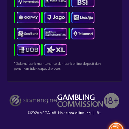
* Selama bank maintenance dan bank offline deposit dan
penarikan tidak dapat diproses
©2026 VEGA168. Hak cipta dilindungi | 18+